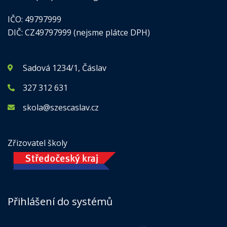
IČO: 49797999
DIČ: CZ49797999 (nejsme plátce DPH)
Sadová 1234/1, Čáslav
327 312 631
skola@szescaslav.cz
Zřizovatel školy
Přihlášení do systémů