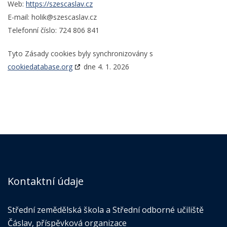
Web:
https://szescaslav.cz
E-mail:
holik@
szescaslav.cz
Telefonní číslo: 724 806 841
Tyto Zásady cookies byly synchronizovány s
cookiedatabase.org
dne 4. 1. 2026
Kontaktní údaje
Střední zemědělská škola a Střední odborné učiliště
Čáslav, příspěvková organizace