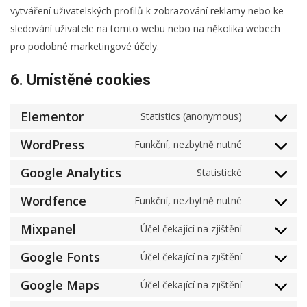
vytváření uživatelských profilů k zobrazování reklamy nebo ke
sledování uživatele na tomto webu nebo na několika webech
pro podobné marketingové účely.
6. Umístěné cookies
Elementor
Statistics (anonymous)
Consent
to
WordPress
Funkční, nezbytně nutné
Consent
service
to
Google Analytics
Statistické
elementor
Consent
service
to
Wordfence
Funkční, nezbytně nutné
wordpress
Consent
service
to
Mixpanel
Účel čekající na zjištění
google-
Consent
service
analytics
to
Google Fonts
Účel čekající na zjištění
wordfence
Consent
service
to
Google Maps
Účel čekající na zjištění
mixpanel
Consent
service