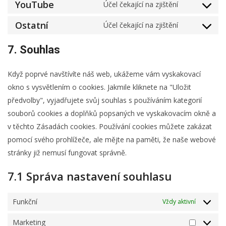
to
YouTube
Účel čekající na zjištění
google-
Consent
service
fonts
to
Ostatní
Účel čekající na zjištění
google-
Consent
service
maps
to
youtube
7. Souhlas
service
ostatní
Když poprvé navštívíte náš web, ukážeme vám vyskakovací
okno s vysvětlením o cookies. Jakmile kliknete na "Uložit
předvolby", vyjadřujete svůj souhlas s používáním kategorií
souborů cookies a doplňků popsaných ve vyskakovacím okně a
v těchto Zásadách cookies. Používání cookies můžete zakázat
pomocí svého prohlížeče, ale mějte na paměti, že naše webové
stránky již nemusí fungovat správně.
7.1 Správa nastavení souhlasu
Funkční
Vždy aktivní
Marketing