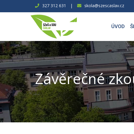
|
327 312 631
skola@szescaslav.cz
ÚVOD
Š
Závěrečné zko