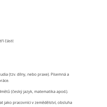
í částí:
dia (tzv. dílny, nebo praxe). Písemná a
práce.
mětů (český jazyk, matematika apod.).
at jako pracovníci v zemědělství, obsluha