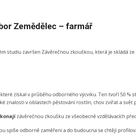
bor Zemědělec – farmář
m studiu završen Závěrečnou zkouškou, která je skládá ze tř
které získal v průběhu odborného výcviku. Ten tvoří 50 % stu
é znalosti v oblastech pěstování rostlin, chov zvířat a svět 
konají
závěrečnou zkoušku ze všeobecně vzdělávacích před
sou spíše odborně zaměřeni a do budoucna se chtějí profilov