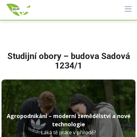
Studijní obory – budova Sadová
1234/1
Agropodnikání – moderní zemědělství a nové
technologie
Láká tě práce v přírodě?