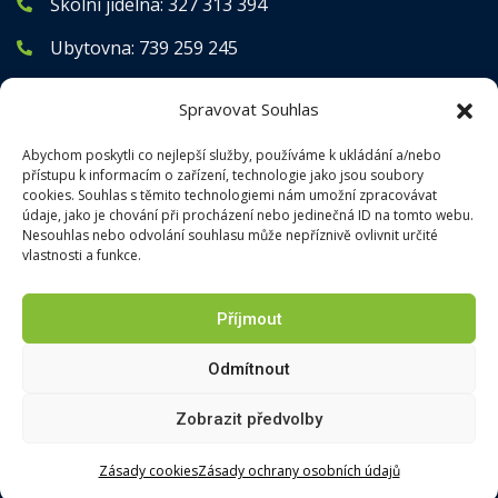
Školní jídelna:
327 313 394
Ubytovna:
739 259 245
Spravovat Souhlas
Prohlášení o přístupnosti
Abychom poskytli co nejlepší služby, používáme k ukládání a/nebo
přístupu k informacím o zařízení, technologie jako jsou soubory
Prohlášení o přístupnosti
cookies. Souhlas s těmito technologiemi nám umožní zpracovávat
Zásady ochrany osobních údajů
údaje, jako je chování při procházení nebo jedinečná ID na tomto webu.
Nesouhlas nebo odvolání souhlasu může nepříznivě ovlivnit určité
Zásady cookies (EU)
vlastnosti a funkce.
Příjmout
Odmítnout
Zobrazit předvolby
Zásady cookies
Zásady ochrany osobních údajů
© 2025 szescaslav.cz - Střední zemědělská škola a