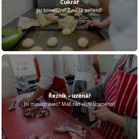
Cukrář
Jsi kreativní? Baví tě pečení?
Řezník - uzenář
Jsi masožravec? Máš rád vůni uzeného?