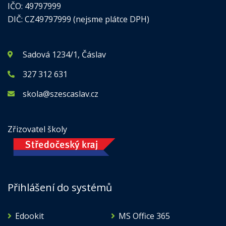
IČO: 49797999
DIČ: CZ49797999 (nejsme plátce DPH)
Sadová 1234/1, Čáslav
327 312 631
skola@szescaslav.cz
Zřizovatel školy
Přihlášení do systémů
Edookit
MS Office 365